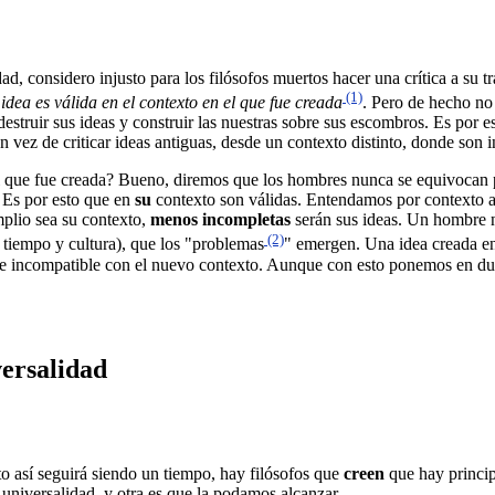
, considero injusto para los filósofos muertos hacer una crítica a su 
(1)
idea es válida en el contexto en el que fue creada
. Pero de hecho no 
 destruir sus ideas y construir las nuestras sobre sus escombros. Es por 
 vez de criticar ideas antiguas, desde un contexto distinto, donde son 
 el que fue creada? Bueno, diremos que los hombres nunca se equivocan
. Es por esto que en
su
contexto son válidas. Entendamos por contexto a 
plio sea su contexto,
menos incompletas
serán sus ideas. Un hombre n
(2)
tiempo y cultura), que los "problemas
" emergen. Una idea creada en
rse incompatible con el nuevo contexto. Aunque con esto ponemos en duda
versalidad
isto así seguirá siendo un tiempo, hay filósofos que
creen
que hay princip
 universalidad, y otra es que la podamos alcanzar.