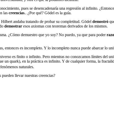
do conocimiento, pues se desencadenaría una regresión al infinito. ¿Ento
en las
creencias
.. ¿Por qué? Gödel es la guía.
s Hilbert andaba tratando de probar su completitud. Gödel
demostró
qu
edo
demostrar
esos axiomas con teoremas derivados de los mismos.
misma. ¿Cómo demuestro que yo soy? No puedo, ya que para poder
raz
as, entonces es incompleto. Y lo incompleto nunca puede abarcar lo uni
iverso es finito o infinito. Pero mientras no conozcamos límites del uni
 un quark), en la práctica es infinito. Y de cualquier forma, la fractal
 fenómenos naturales.
pueden llevar nuestras creencias?