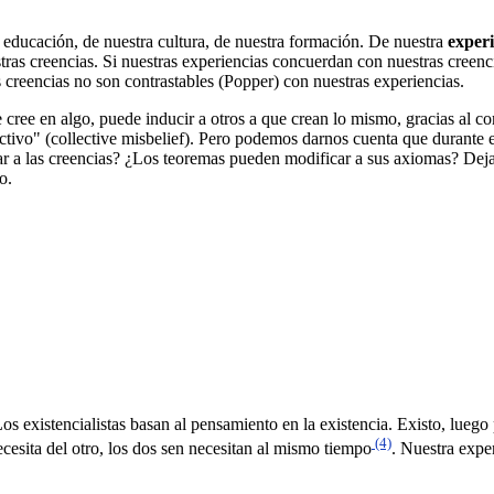
educación, de nuestra cultura, de nuestra formación. De nuestra
experi
as creencias. Si nuestras experiencias concuerdan con nuestras creencia
reencias no son contrastables (Popper) con nuestras experiencias.
 cree en algo, puede inducir a otros a que crean lo mismo, gracias al co
ectivo" (collective misbelief). Pero podemos darnos cuenta que durante e
r a las creencias? ¿Los teoremas pueden modificar a sus axiomas? Deja
o.
Los existencialistas basan al pensamiento en la existencia. Existo, lue
(4)
ecesita del otro, los dos sen necesitan al mismo tiempo
. Nuestra exper