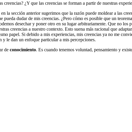
s creencias? ¿Y que las creencias se forman a partir de nuestras experi
ro en la sección anterior sugerimos que la razón puede moldear a las c
 que pueda dudar de mis creencias. ¿Pero cómo es posible que un teor
odemos desechar y poner otro en su lugar arbitrariamente. Que no los p
tras creencias a nuestro contexto. Esto suena más racional que adapta
ismo papel. Si debido a mis experiencias, mis creencias ya no me conv
 y le dan un enfoque particular a mis percepciones.
ar de
conocimiento
. Es cuando tenemos voluntad, pensamiento y existe