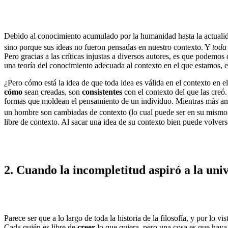
Debido al conocimiento acumulado por la humanidad hasta la actualidad
sino porque sus ideas no fueron pensadas en nuestro contexto. Y
toda 
Pero gracias a las críticas injustas a diversos autores, es que podemos
una teoría del conocimiento adecuada al contexto en el que estamos, en
¿Pero cómo está la idea de que toda idea es válida en el contexto en
cómo
sean creadas, son
consistentes
con el contexto del que las creó
formas que moldean el pensamiento de un individuo. Mientras más am
un hombre son cambiadas de contexto (lo cual puede ser en su mismo 
libre de contexto. Al sacar una idea de su contexto bien puede volve
2. Cuando la incompletitud aspiró a la uni
Parece ser que a lo largo de toda la historia de la filosofía, y por lo v
Cada quién es libre de
creer
lo que quiera, pero una cosa es que haya