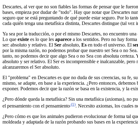
Descartes, al ver que no son fiables las formas de pensar que le fuero
bases, empieza por dudar de "todo". Hay que notar que Descartes nunc
seguro que se está preguntando de qué puede estar seguro. Por lo tanto
cada quién tenga una metafísica distinta, Descartes distingue (tal vez
Ya sea por la traducción, o por el mismo Descartes, no encuentro una 
Lo que
existe
es lo que les
aparece
a los sentidos. Pero no hay forma
ser: absoluto y relativo. El
Ser
absoluto,
Es
en todo el universo. El
se
por la misma razón, no podemos probar que nuestro ser Sea o no Sea. 
tanto, no podemos decir que algo Sea o no Sea con absoluta certeza. Y 
absoluto y ser relativo. El Ser es incomprensible e inalcanzable, pero
alcanzaremos el Ser absoluto.
El "problema" en Descartes es que no duda de sus creencias, su fe, s
mismo, se adapte, en base a la experiencia. ¿Pero entonces, debemos ba
exponer. Podemos decir que la razón se basa en la existencia, y la exi
¿Pero dónde queda la metafísica? Sin una metafísica (axiomas), no pu
(1)
el pensamiento con el pensamiento
. Necesito axiomas, los cuales n
¿Pero cómo es que los animales pudieron evolucionar de forma tal que
moldeada y adaptada de la razón probando sus bases en la experienci