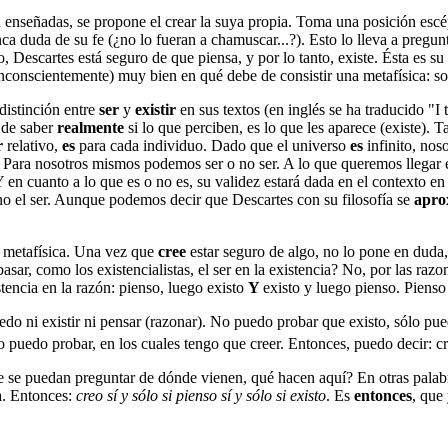
n enseñadas, se propone el crear la suya propia. Toma una posición escép
a duda de su fe (¿no lo fueran a chamuscar...?). Esto lo lleva a pregun
, Descartes está seguro de que piensa, y por lo tanto, existe. Ésta es s
 inconscientemente) muy bien en qué debe de consistir una metafísica: s
distinción entre
ser
y
existir
en sus textos (en inglés se ha traducido "I
 de saber
realmente
si lo que perciben, es lo que les aparece (existe).
r
relativo,
es
para cada individuo. Dado que el universo
es
infinito, nos
Para nosotros mismos podemos ser o no ser. A lo que queremos llegar es
en cuanto a lo que es o no es, su validez estará dada en el contexto en 
 no el ser. Aunque podemos decir que Descartes con su filosofía se
apr
u metafísica. Una vez que
cree
estar seguro de algo, no lo pone en duda
sar, como los existencialistas, el ser en la existencia? No, por las raz
stencia en la razón: pienso, luego existo
Y
existo y luego pienso. Piens
edo ni existir ni pensar (razonar). No puedo probar que existo, sólo pu
o puedo probar, en los cuales tengo que creer. Entonces, puedo decir: cr
 se puedan preguntar de dónde vienen, qué hacen aquí? En otras palabr
a. Entonces:
creo sí y sólo si pienso sí y sólo si existo
. Es
entonces
, que