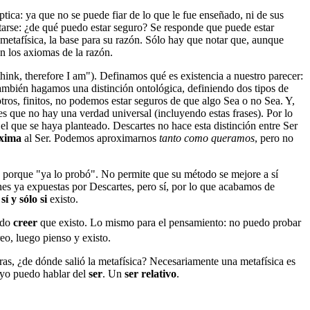
tica: ya que no se puede fiar de lo que le fue enseñado, ni de sus
tarse: ¿de qué puedo estar seguro? Se responde que puede estar
u metafísica, la base para su razón. Sólo hay que notar que, aunque
on los axiomas de la razón.
 think, therefore I am"). Definamos qué es existencia a nuestro parecer:
 También hagamos una distinción ontológica, definiendo dos tipos de
otros, finitos, no podemos estar seguros de que algo Sea o no Sea. Y,
 que no hay una verdad universal (incluyendo estas frases). Por lo
el que se haya planteado. Descartes no hace esta distinción entre Ser
oxima
al Ser. Podemos aproximarnos
tanto como queramos
, pero no
, porque "ya lo probó". No permite que su método se mejore a sí
ones ya expuestas por Descartes, pero sí, por lo que acabamos de
o
sí y sólo si
existo.
edo
creer
que existo. Lo mismo para el pensamiento: no puedo probar
eo, luego pienso y existo.
as, ¿de dónde salió la metafísica? Necesariamente una metafísica es
 yo puedo hablar del
ser
. Un
ser relativo
.