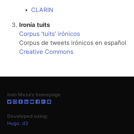
CLARIN
Ironía tuits
Corpus 'tuits' irónicos
Corpus de tweets irónicos en español
Creative Commons
Ivan Meza's homepage
Developed using:
Hugo
,
d3